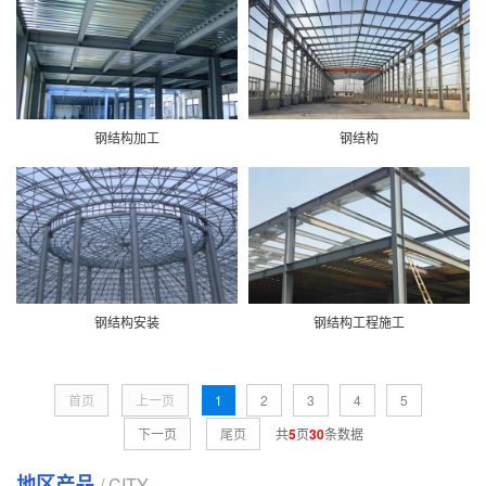
钢结构加工
钢结构
钢结构安装
钢结构工程施工
首页
上一页
1
2
3
4
5
下一页
尾页
共
5
页
30
条数据
地区产品
/ CITY